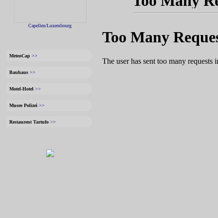
Capellen/Luxembourg
** INFO & Capellen **
MeteoCap
>>
Bauhaus
>>
Motel-Hotel
>>
Musee Polizei
>>
Restaurent Tartufo
>>